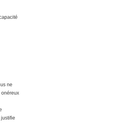
 capacité
dus ne
u onéreux
e
justifie