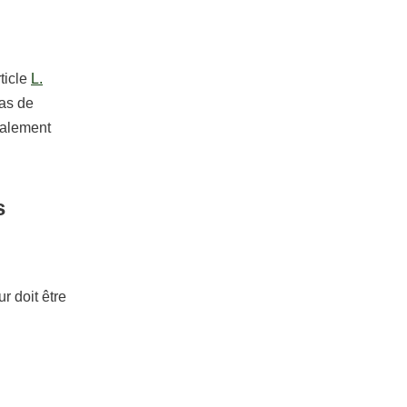
rticle
L.
pas de
également
s
r doit être