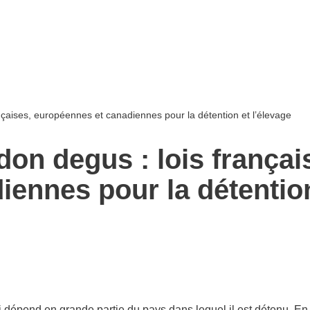
ançaises, européennes et canadiennes pour la détention et l’élevage
don degus : lois françai
ennes pour la détentio
 dépend en grande partie du pays dans lequel il est détenu. En e