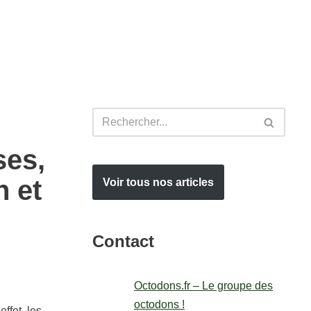
ses,
n et
Voir tous nos articles
Contact
Octodons.fr – Le groupe des
octodons !
ffet, les