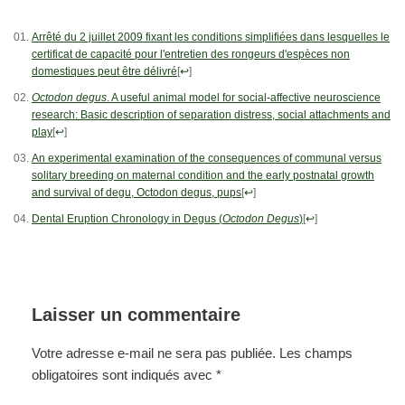
Arrêté du 2 juillet 2009 fixant les conditions simplifiées dans lesquelles le
certificat de capacité pour l'entretien des rongeurs d'espèces non
domestiques peut être délivré
[
↩
]
Octodon degus
. A useful animal model for social-affective neuroscience
research: Basic description of separation distress, social attachments and
play
[
↩
]
An experimental examination of the consequences of communal versus
solitary breeding on maternal condition and the early postnatal growth
and survival of degu, Octodon degus, pups
[
↩
]
Dental Eruption Chronology in Degus (
Octodon Degus
)
[
↩
]
Laisser un commentaire
Votre adresse e-mail ne sera pas publiée.
Les champs
obligatoires sont indiqués avec
*