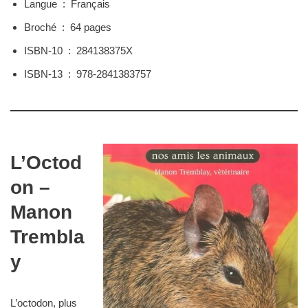
Langue ‏ : ‎
Français
Broché ‏ : ‎
64 pages
ISBN-10 ‏ : ‎
284138375X
ISBN-13 ‏ : ‎
978-2841383757
L’Octod
on –
Manon
Trembla
y
L’octodon, plus