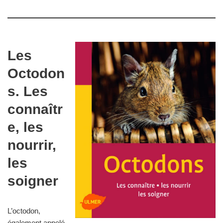
Les
Octodon
s. Les
connaîtr
e, les
nourrir,
les
soigner
L’octodon,
également appelé