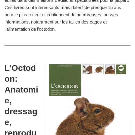
édités dans des maisons d’éditions spécialisées pour la plupart.
Ces livres sont intéressants mais datent de presque 15 ans
pour le plus récent et contiennent de nombreuses fausses
informations, notamment sur les tailles des cages et
l’alimentation de l’octodon.
L’Octod
on:
Anatomi
e,
dressag
e,
reprodu