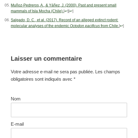
Muñoz-Pedreros, A., & Yáñez, J. (2000). Past and present small
mammals of Isla Mocha (Chile).
[
↩
]
[
↩
]
Salgado, D. C., et al. (2017). Record of an alleged extinct rodent:
molecular analyses of the endemic
Octodon pacificus
from Chile.
[
↩
]
Laisser un commentaire
Votre adresse e-mail ne sera pas publiée.
Les champs
obligatoires sont indiqués avec
*
Nom
E-mail