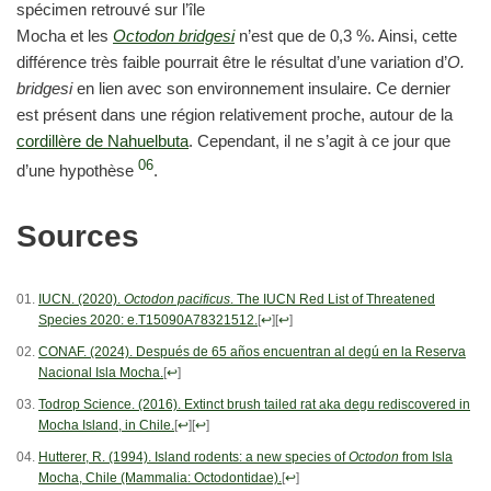
spécimen retrouvé sur l’île
Mocha et les
Octodon bridgesi
n’est que de 0,3 %. Ainsi, cette
différence très faible pourrait être le résultat d’une variation d’
O.
bridgesi
en lien avec son environnement insulaire. Ce dernier
est présent dans une région relativement proche, autour de la
cordillère de Nahuelbuta
. Cependant, il ne s’agit à ce jour que
06
d’une hypothèse
.
Sources
IUCN. (2020).
Octodon pacificus
. The IUCN Red List of Threatened
Species 2020: e.T15090A78321512.
[
↩
]
[
↩
]
CONAF. (2024). Después de 65 años encuentran al degú en la Reserva
Nacional Isla Mocha.
[
↩
]
Todrop Science. (2016). Extinct brush tailed rat aka degu rediscovered in
Mocha Island, in Chile.
[
↩
]
[
↩
]
Hutterer, R. (1994). Island rodents: a new species of
Octodon
from Isla
Mocha, Chile (Mammalia: Octodontidae).
[
↩
]