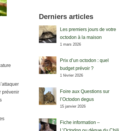
Derniers articles
Les premiers jours de votre
octodon à la maison
1 mars 2026
Prix d’un octodon : quel
rature
budget prévoir ?
1 février 2026
s’attaquer
Foire aux Questions sur
r prévenir
l’Octodon degus
s
15 janvier 2026
les
Fiche information –
L’Octodon ou dègue du Chili