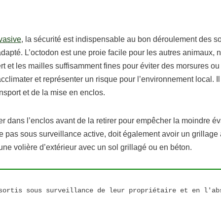
vasive
, la sécurité est indispensable au bon déroulement des so
adapté. L’octodon est une proie facile pour les autres animaux,
ert et les mailles suffisamment fines pour éviter des morsures o
’acclimater et représenter un risque pour l’environnement local. I
nsport et de la mise en enclos.
oser dans l’enclos avant de la retirer pour empêcher la moindre é
ste pas sous surveillance active, doit également avoir un grillage
s une volière d’extérieur avec un sol grillagé ou en béton.
sortis sous surveillance de leur propriétaire et en l'abs