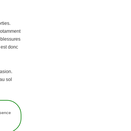
rties.
 notamment
u blessures
l est donc
vasion.
 au sol
ence 