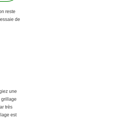
on reste
l essaie de
égiez une
 grillage
ar très
llage est