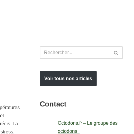
Voir tous nos articles
Contact
mpératures
el
Octodons.fr – Le groupe des
récis. La
octodons !
stress.