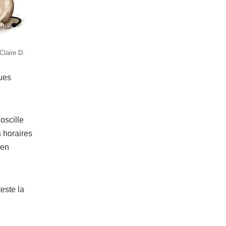
 Claire D.
ques
oscille
s horaires
 en
teste la