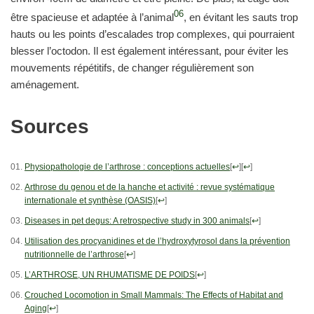
06
être spacieuse et adaptée à l’animal
, en évitant les sauts trop
hauts ou les points d’escalades trop complexes, qui pourraient
blesser l’octodon. Il est également intéressant, pour éviter les
mouvements répétitifs, de changer régulièrement son
aménagement.
Sources
Physiopathologie de l’arthrose : conceptions actuelles
[
↩
]
[
↩
]
Arthrose du genou et de la hanche et activité : revue systématique
internationale et synthèse (OASIS)
[
↩
]
Diseases in pet degus: A retrospective study in 300 animals
[
↩
]
Utilisation des procyanidines et de l’hydroxytyrosol dans la prévention
nutritionnelle de l’arthrose
[
↩
]
L’ARTHROSE, UN RHUMATISME DE POIDS
[
↩
]
Crouched Locomotion in Small Mammals: The Effects of Habitat and
Aging
[
↩
]