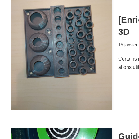
[Enr
3D
15 janvier
Certains 
allons ut
Guid