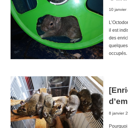
10 janvier
L’Octodon
il est in
des enric
quelques 
occupés.
[Enr
d’em
8 janvier 
Pourquoi