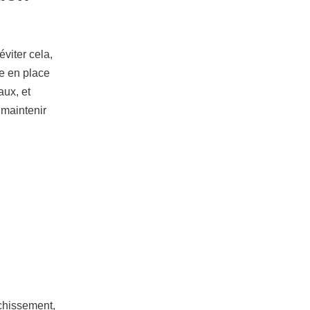
viter cela,
e en place
aux, et
 maintenir
chissement,