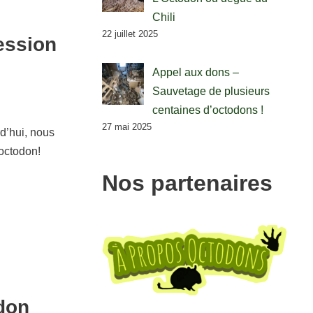
Chili
22 juillet 2025
ession
Appel aux dons –
Sauvetage de plusieurs
centaines d’octodons !
27 mai 2025
rd’hui, nous
 octodon!
Nos partenaires
don