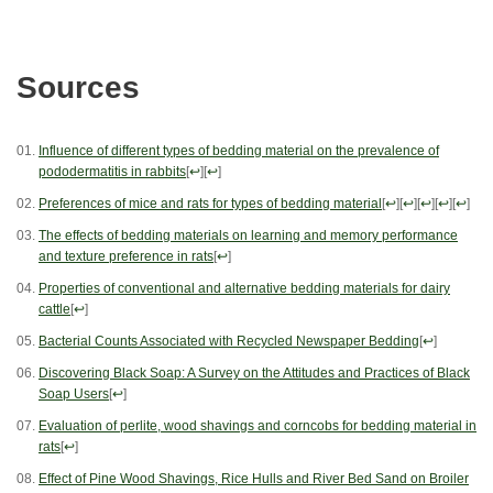
Sources
Influence of different types of bedding material on the prevalence of
pododermatitis in rabbits
[
↩
]
[
↩
]
Preferences of mice and rats for types of bedding material
[
↩
]
[
↩
]
[
↩
]
[
↩
]
[
↩
]
The effects of bedding materials on learning and memory performance
and texture preference in rats
[
↩
]
Properties of conventional and alternative bedding materials for dairy
cattle
[
↩
]
Bacterial Counts Associated with Recycled Newspaper Bedding
[
↩
]
Discovering Black Soap: A Survey on the Attitudes and Practices of Black
Soap Users
[
↩
]
Evaluation of perlite, wood shavings and corncobs for bedding material in
rats
[
↩
]
Effect of Pine Wood Shavings, Rice Hulls and River Bed Sand on Broiler