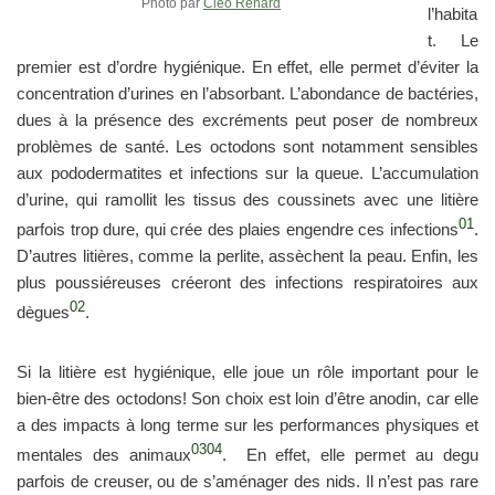
Photo par
Cléo Rénard
l’habita
t. Le
premier est d’ordre hygiénique. En effet, elle permet d’éviter la
concentration d’urines en l’absorbant. L’abondance de bactéries,
dues à la présence des excréments peut poser de nombreux
problèmes de santé. Les octodons sont notamment sensibles
aux pododermatites et infections sur la queue. L’accumulation
d’urine, qui ramollit les tissus des coussinets avec une litière
01
parfois trop dure, qui crée des plaies engendre ces infections
.
D’autres litières, comme la perlite, assèchent la peau. Enfin, les
plus poussiéreuses créeront des infections respiratoires aux
02
dègues
.
Si la litière est hygiénique, elle joue un rôle important pour le
bien-être des octodons! Son choix est loin d’être anodin, car elle
a des impacts à long terme sur les performances physiques et
03
04
mentales des animaux
. En effet, elle permet au degu
parfois de creuser, ou de s’aménager des nids. Il n’est pas rare