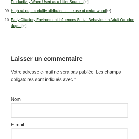
Productivity When Used as a Litter Sources
[
↩
]
High rat pup mortality attributed to the use of cedar-wood
[
↩
]
Early Olfactory Environment Influences Social Behaviour in Adult Octodon
degus
[
↩
]
Laisser un commentaire
Votre adresse e-mail ne sera pas publiée.
Les champs
obligatoires sont indiqués avec
*
Nom
E-mail