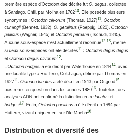
première espèce d’Octodontidae décrite fut
O. degus
, collectée
10
à Santiago, Chili, par Molina en 1782
. Elle possède plusieurs
11
synonymes :
Octodon clivorum
(Thomas, 1927)
,
Octodon
cumingii
(Bennett, 1832),
O. getulinus
(Poeppig, 1829),
Octodon
pallidus
(Wagner, 1845) et
Octodon peruana
(Tschudi, 1845).
12
13
Aucune sous-espèce n’est actuellement reconnue
, même
11
si deux sous-espèces ont été décrites
:
Octodon degus degus
12
et
Octodon degus clivorum
.
14
L’
Octodon bridgesi
a été décrit par Waterhouse en 1844
, avec
une localité type à Río Teno, Colchagua, définie par Thomas en
11
15
1927
.
Octodon lunatus
a été décrit en 1943 par Osgood
,
16
puis remis en question dans les années 1980
. Toutefois, des
analyses ADN ont confirmé la distinction entre
lunatus
et
17
bridgesi
. Enfin,
Octodon pacificus
a été décrit en 1994 par
18
Hutterer, vivant uniquement sur l’île Mocha
.
Distribution et diversité des