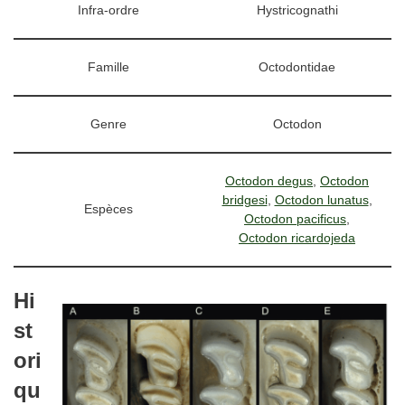
Infra-ordre
Hystricognathi
Famille
Octodontidae
Genre
Octodon
Octodon degus
,
Octodon
bridgesi
,
Octodon lunatus
,
Espèces
Octodon pacificus
,
Octodon ricardojeda
Hi
st
ori
qu