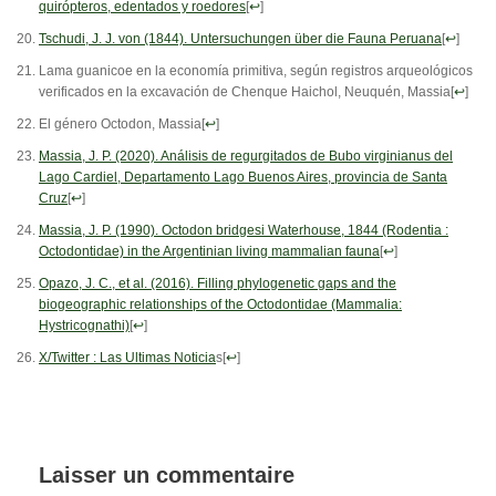
quirópteros, edentados y roedores
[
↩
]
Tschudi, J. J. von (1844). Untersuchungen über die Fauna Peruana
[
↩
]
Lama guanicoe en la economía primitiva, según registros arqueológicos
verificados en la excavación de Chenque Haichol, Neuquén, Massia
[
↩
]
El género Octodon, Massia
[
↩
]
Massia, J. P. (2020). Análisis de regurgitados de Bubo virginianus del
Lago Cardiel, Departamento Lago Buenos Aires, provincia de Santa
Cruz
[
↩
]
Massia, J. P. (1990). Octodon bridgesi Waterhouse, 1844 (Rodentia :
Octodontidae) in the Argentinian living mammalian fauna
[
↩
]
Opazo, J. C., et al. (2016). Filling phylogenetic gaps and the
biogeographic relationships of the Octodontidae (Mammalia:
Hystricognathi)
[
↩
]
X/Twitter : Las Ultimas Noticia
s
[
↩
]
Laisser un commentaire