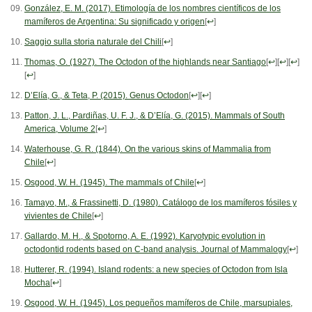
González, E. M. (2017). Etimología de los nombres científicos de los
mamíferos de Argentina: Su significado y origen
[
↩
]
Saggio sulla storia naturale del Chili
[
↩
]
Thomas, O. (1927). The Octodon of the highlands near Santiago
[
↩
]
[
↩
]
[
↩
]
[
↩
]
D’Elía, G., & Teta, P. (2015). Genus Octodon
[
↩
]
[
↩
]
Patton, J. L., Pardiñas, U. F. J., & D’Elía, G. (2015). Mammals of South
America, Volume 2
[
↩
]
Waterhouse, G. R. (1844). On the various skins of Mammalia from
Chile
[
↩
]
Osgood, W. H. (1945). The mammals of Chile
[
↩
]
Tamayo, M., & Frassinetti, D. (1980). Catálogo de los mamíferos fósiles y
vivientes de Chile
[
↩
]
Gallardo, M. H., & Spotorno, A. E. (1992). Karyotypic evolution in
octodontid rodents based on C-band analysis. Journal of Mammalogy
[
↩
]
Hutterer, R. (1994). Island rodents: a new species of Octodon from Isla
Mocha
[
↩
]
Osgood, W. H. (1945). Los pequeños mamíferos de Chile, marsupiales,