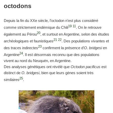
octodons
Depuis la fin du XXe siècle, l’octodon n’est plus considéré
19
11
comme strictement endémique du Chili
. On le retrouve
20
également au Pérou
, et surtout en Argentine, selon des études
21
22
archéologiques et faunistiques
. Des populations vivantes et
23
des traces indirectes
confirment la présence d’
O. bridgesi
en
24
Argentine
. Il est désormais reconnu que des populations
vivent au nord du Neuquén, en Argentine.
Des analyses génétiques ont révélé que
Octodon pacificus
est
distinct de
O. bridgesi
, bien que leurs gènes soient très
25
similaires
.