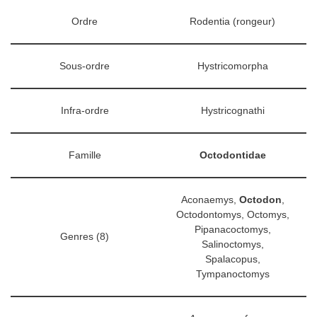
Ordre
Rodentia (rongeur)
Sous-ordre
Hystricomorpha
Infra-ordre
Hystricognathi
Famille
Octodontidae
Aconaemys,
Octodon
,
Octodontomys, Octomys,
Pipanacoctomys,
Genres (8)
Salinoctomys,
Spalacopus,
Tympanoctomys