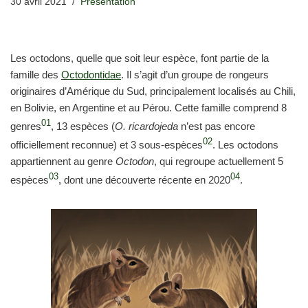
30 avril 2021
Présentation
Les octodons, quelle que soit leur espèce, font partie de la
famille des
Octodontidae
. Il s’agit d’un groupe de rongeurs
originaires d’Amérique du Sud, principalement localisés au Chili,
en Bolivie, en Argentine et au Pérou. Cette famille comprend 8
01
genres
, 13 espèces (
O. ricardojeda
n’est pas encore
02
officiellement reconnue) et 3 sous-espèces
. Les octodons
appartiennent au genre
Octodon
, qui regroupe actuellement 5
03
04
espèces
, dont une découverte récente en 2020
.