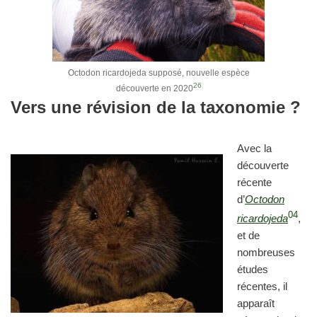
Octodon ricardojeda supposé, nouvelle espèce
26
découverte en 2020
Vers une révision de la taxonomie ?
Avec la
découverte
récente
d’
Octodon
04
ricardojeda
,
et de
nombreuses
études
récentes, il
apparaît