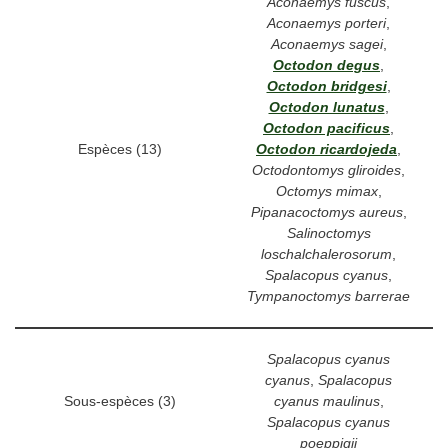
Aconaemys fuscus
,
Aconaemys porteri
,
Aconaemys sagei
,
Octodon degus
,
Octodon bridgesi
,
Octodon lunatus
,
Octodon pacificus
,
Espèces (13)
Octodon ricardojeda
,
Octodontomys gliroides
,
Octomys mimax
,
Pipanacoctomys aureus
,
Salinoctomys
loschalchalerosorum
,
Spalacopus cyanus
,
Tympanoctomys barrerae
Spalacopus cyanus
cyanus
,
Spalacopus
Sous-espèces (3)
cyanus maulinus
,
Spalacopus cyanus
poeppigii