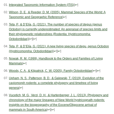
Integrated Taxonomic Information System (ITIS)
[
↩
]
Wilson, D. E., & Reeder, D. M. (2005). Mammal Species of the World: A
Taxonomic and Geographic Reference
[
↩
]
Teta, P., & D’Elía, G. (2021). The number of species of degus (genus
Octodon) is currently underestimated: An appraisal of species limits and
their phylogenetic relationships (Rodentia: Hystricomorpha:
Octodontidae)
[
↩
]
[
↩
]
Teta, P., & D’Elía, G. (2021). A new living species of degu, genus Octodon
(Hystricomorpha: Octodontidae)
[
↩
]
[
↩
]
Nowak, R. M. (1999). Handbook to the Orders and Families of Living
Mammals
[
↩
]
Woods, C. A., & Kilpatrick, C. W. (2005). Family Octodontidae
[
↩
]
[
↩
]
Upham, N. S., Patterson, B. D., & Galewski, T. (2019). Evolution of the
caviomorph rodents: a complete phylogeny and timetree of living
genera
[
↩
]
Vucetich, M. G., Verzi, D. H., & Hartenberger, J. L. (2013). Phylogeny and
chronology of the major lineages of New World hystricognath rodents:
insights on the biogeography of the Eocene/Oligocene arrival of
mammals in South America
[
↩
]
[
↩
]